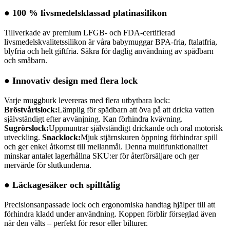
● 100 % livsmedelsklassad platinasilikon
Tillverkade av premium LFGB- och FDA-certifierad
livsmedelskvalitetssilikon är våra babymuggar BPA-fria, ftalatfria,
blyfria och helt giftfria. Säkra för daglig användning av spädbarn
och småbarn.
● Innovativ design med flera lock
Varje muggburk levereras med flera utbytbara lock:
Bröstvårtslock:
Lämplig för spädbarn att öva på att dricka vatten
självständigt efter avvänjning. Kan förhindra kvävning.
Sugrörslock:
Uppmuntrar självständigt drickande och oral motorisk
utveckling.
Snacklock:
Mjuk stjärnskuren öppning förhindrar spill
och ger enkel åtkomst till mellanmål.
Denna multifunktionalitet
minskar antalet lagerhållna SKU:er för återförsäljare och ger
mervärde för slutkunderna.
● Läckagesäker och spilltålig
Precisionsanpassade lock och ergonomiska handtag hjälper till att
förhindra kladd under användning. Koppen förblir förseglad även
när den välts – perfekt för resor eller bilturer.