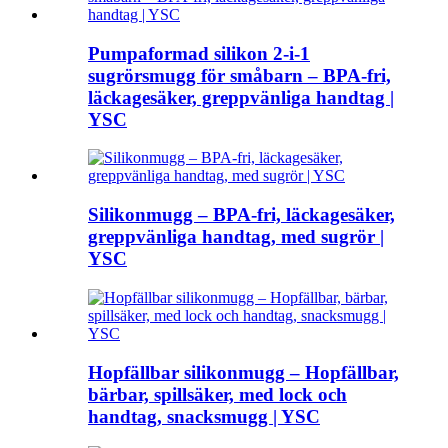
Pumpaformad silikon 2-i-1
sugrörsmugg för småbarn – BPA-fri,
läckagesäker, greppvänliga handtag |
YSC
Silikonmugg – BPA-fri, läckagesäker,
greppvänliga handtag, med sugrör |
YSC
Hopfällbar silikonmugg – Hopfällbar,
bärbar, spillsäker, med lock och
handtag, snacksmugg | YSC