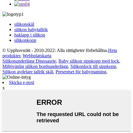
silikonskål
silikon babytallrik
haklapp i silikon
silikonkopp
© Upphovsrätt - 2010-2022: Alla rättigheter förbehållna.
Heta
produkter
,
Webbplatskarta
Silikonunderlägg Dinosaurie
,
Baby silikon sippkopp med lock
,
Miljövänlig silikon bordsunderlägg
,
Silikonlock till sippkopp
,
Silikon avdelare tallrik skål
,
Presentset för babymatning
,
Skicka e-post
x