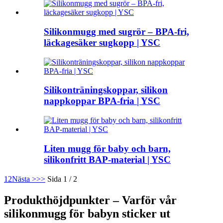
Silikonmugg med sugrör – BPA-fri,
läckagesäker sugkopp | YSC
Silikonträningskoppar, silikon
nappkoppar BPA-fria | YSC
Liten mugg för baby och barn,
silikonfritt BAP-material | YSC
1
2
Nästa >
>>
Sida 1 / 2
Produkthöjdpunkter – Varför vår
silikonmugg för babyn sticker ut