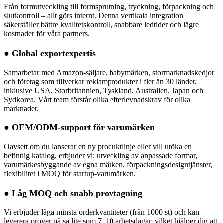
Från formutveckling till formsprutning, tryckning, förpackning och
slutkontroll – allt görs internt. Denna vertikala integration
säkerställer bättre kvalitetskontroll, snabbare ledtider och lägre
kostnader för våra partners.
● Global exportexpertis
Samarbetar med Amazon-säljare, babymärken, stormarknadskedjor
och företag som tillverkar reklamprodukter i fler än 30 länder,
inklusive USA, Storbritannien, Tyskland, Australien, Japan och
Sydkorea. Vårt team förstår olika efterlevnadskrav för olika
marknader.
● OEM/ODM-support för varumärken
Oavsett om du lanserar en ny produktlinje eller vill utöka en
befintlig katalog, erbjuder vi: utveckling av anpassade formar,
varumärkesbyggande av egna märken, förpackningsdesigntjänster,
flexibilitet i MOQ för startup-varumärken.
● Låg MOQ och snabb provtagning
Vi erbjuder låga minsta orderkvantiteter (från 1000 st) och kan
leverera prover på så lite som 7–10 arbetsdagar, vilket hjälper dig att