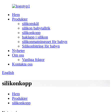
Hem
Produkter
silikonskål
silikon babytallrik
silikonkopp
haklapp i silikon
silikonmatningsset för babyn
Silikonbitring för babyn
Nyheter
Om oss
Vanliga frågor
Kontakta oss
English
silikonkopp
Hem
Produkter
silikonkopp