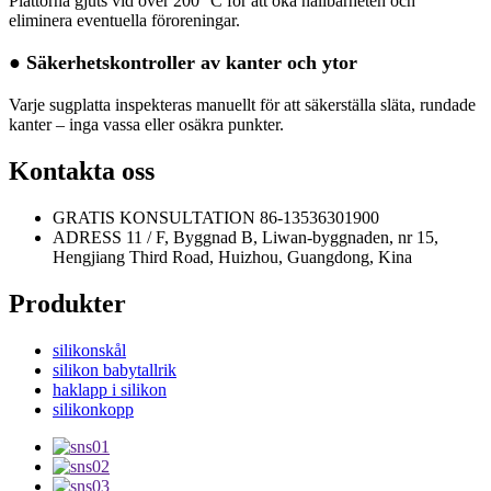
Plattorna gjuts vid över 200 °C för att öka hållbarheten och
eliminera eventuella föroreningar.
● Säkerhetskontroller av kanter och ytor
Varje sugplatta inspekteras manuellt för att säkerställa släta, rundade
kanter – inga vassa eller osäkra punkter.
Kontakta oss
GRATIS KONSULTATION
86-13536301900
ADRESS
11 / F, Byggnad B, Liwan-byggnaden, nr 15,
Hengjiang Third Road, Huizhou, Guangdong, Kina
Produkter
silikonskål
silikon babytallrik
haklapp i silikon
silikonkopp