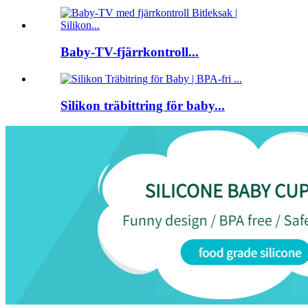
Baby-TV-fjärrkontroll...
Silikon träbittring för baby...