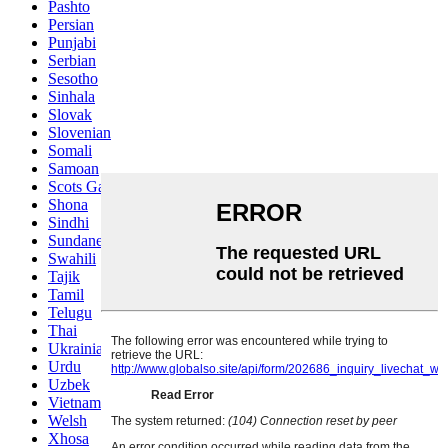
Pashto
Persian
Punjabi
Serbian
Sesotho
Sinhala
Slovak
Slovenian
Somali
Samoan
Scots Gaelic
Shona
Sindhi
Sundanese
Swahili
Tajik
Tamil
Telugu
Thai
Ukrainian
Urdu
Uzbek
Vietnamese
Welsh
Xhosa