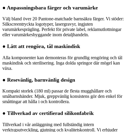
● Anpassningsbara färger och varumärke
Välj bland över 20 Pantone-matchade barnsäkra färger. Vi stöder:
Silkscreentryckta logotyper, lasergravyr, ingjuten
varumärkesprägling. Perfekt för private label, reklamutlottningar
eller varumärkesbyggande inom detaljhandeln.
● Lätt att rengöra, tål maskindisk
Alla komponenter kan demonteras för grundlig rengöring och tål
maskindisk och sterilisering. Inga dolda springor där mögel kan
växa.
● Resevänlig, barnvänlig design
Kompakt storlek (180 ml) passar de flesta mugghållare och
småbarnshänder. Mjuk, greppvänlig konsistens gör den enkel för
småttingar att hålla i och kontrollera.
● Tillverkad av certifierad silikonfabrik
Tillverkad i vår anläggning med fullständig intern
verktygsutveckling, gjutning och kvalitetskontroll. Vi erbjuder