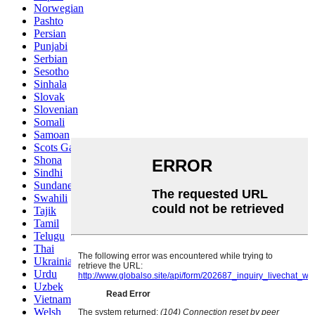
Norwegian
Pashto
Persian
Punjabi
Serbian
Sesotho
Sinhala
Slovak
Slovenian
Somali
Samoan
Scots Gaelic
Shona
Sindhi
Sundanese
Swahili
Tajik
Tamil
Telugu
Thai
Ukrainian
Urdu
Uzbek
Vietnamese
Welsh