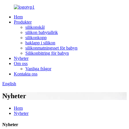
Hem
Produkter
silikonskål
silikon babytallrik
silikonkopp
haklapp i silikon
silikonmatningsset för babyn
Silikonbitring för babyn
Nyheter
Om oss
Vanliga frågor
Kontakta oss
English
Nyheter
Hem
Nyheter
Nyheter