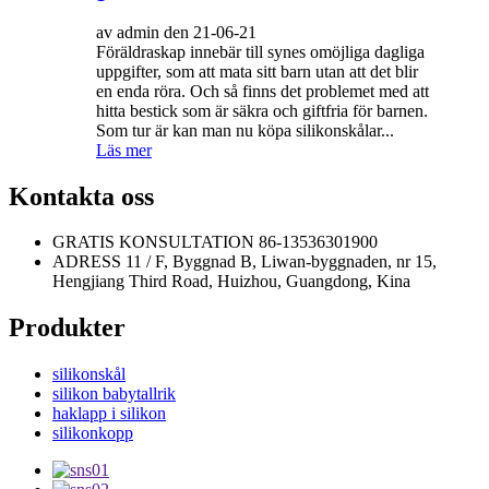
av admin den 21-06-21
Föräldraskap innebär till synes omöjliga dagliga
uppgifter, som att mata sitt barn utan att det blir
en enda röra. Och så finns det problemet med att
hitta bestick som är säkra och giftfria för barnen.
Som tur är kan man nu köpa silikonskålar...
Läs mer
Kontakta oss
GRATIS KONSULTATION
86-13536301900
ADRESS
11 / F, Byggnad B, Liwan-byggnaden, nr 15,
Hengjiang Third Road, Huizhou, Guangdong, Kina
Produkter
silikonskål
silikon babytallrik
haklapp i silikon
silikonkopp