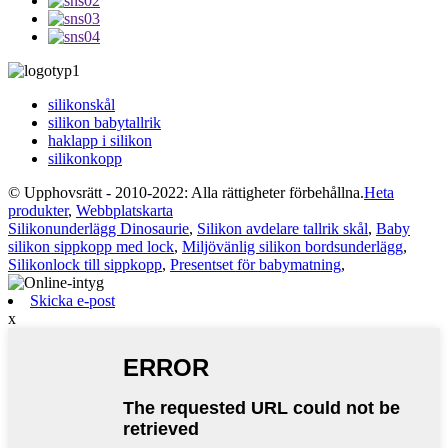
silikonskål
silikon babytallrik
haklapp i silikon
silikonkopp
© Upphovsrätt - 2010-2022: Alla rättigheter förbehållna.
Heta
produkter
,
Webbplatskarta
Silikonunderlägg Dinosaurie
,
Silikon avdelare tallrik skål
,
Baby
silikon sippkopp med lock
,
Miljövänlig silikon bordsunderlägg
,
Silikonlock till sippkopp
,
Presentset för babymatning
,
Skicka e-post
x